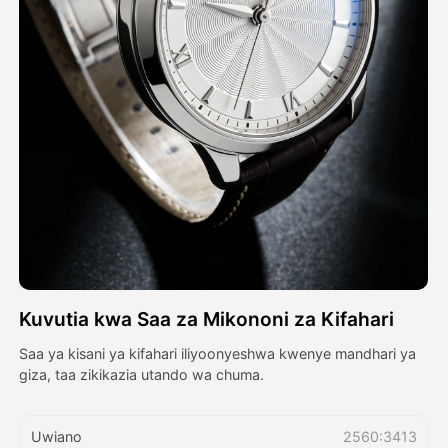
Video ya Avatar
▼
Video ya AI
▼
Picha
▼
Vifaa Vingine
▼
Angalia mifano yote
Kuvutia kwa Saa za Mikononi za Kifahari
Galerii
Saa ya kisani ya kifahari iliyoonyeshwa kwenye mandhari ya
giza, taa zikikazia utando wa chuma.
Blogi
Uwiano
2560:3413