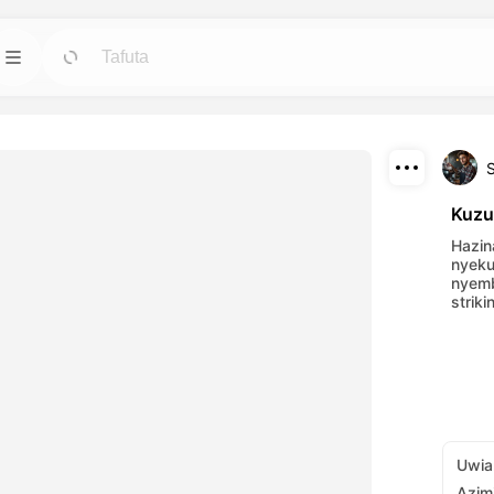
Mifano
Henda
Henda
 vitambulisho,
Anza miradi na miundo iliyotayarishwa kwa
haja yoyote.
Pakua
Blogi
Henda
Henda
Kuzu
mwili za kuvutia
Soma maoni, mapendekezo na mambo ya
Shiriki
Hazin
etu za AI.
teknolojia ya ubunifu ya Dreamface AI.
nyeku
nyem
striki
API
Henda
Henda
 za kubadilika
unganisha uwezo wetu wa AI katika
ako ya ubunifu.
programu zako za urahisi.
Uwia
Azim