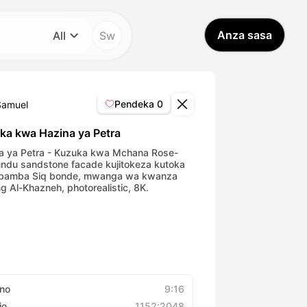
Anza sasa
All
Sw
Kategoria
All
Pendeka
0
Samuel
Avatar Video
ka kwa Hazina ya Petra
a ya Petra - Kuzuka kwa Mchana Rose-
ndu sandstone facade kujitokeza kutoka
Pet Video
bamba Siq bonde, mwanga wa kwanza
ng Al-Khazneh, photorealistic, 8K.
AI Video
AI Photo
Trendy Template
no
9:16
io
1152:2048