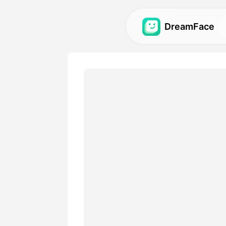
DreamFace
Zana za AI
Gundua zana zaidi za AI za
video na picha.
Galerii
Gundua na tena athari za ki
zilizotengenezwa na zana z
Bei
Chagua mpango na chaguzi
zinazolingana na mahitaji y