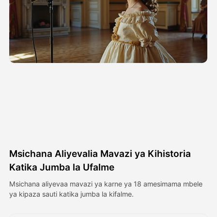
Video ya Avatar
▼
Video ya AI
▼
Picha
▼
Vifaa Vingine
▼
Angalia mifano yote
Msichana Aliyevalia Mavazi ya Kihistoria
Galerii
Katika Jumba la Ufalme
Msichana aliyevaa mavazi ya karne ya 18 amesimama mbele
ya kipaza sauti katika jumba la kifalme.
Blogi