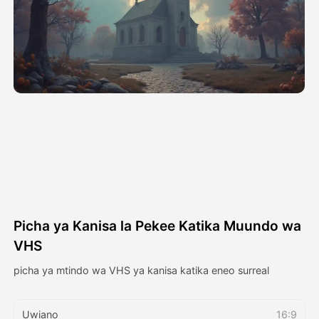
Video ya Avatar
▼
Video ya AI
▼
Picha
▼
Vifaa Vingine
▼
Angalia mifano yote
Picha ya Kanisa la Pekee Katika Muundo wa
Galerii
VHS
picha ya mtindo wa VHS ya kanisa katika eneo surreal
Blogi
Uwiano
16:9