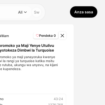
Anza sasa
All
Sw
Kategoria
All
Pendeka
0
illiam
Avatar Video
romoko ya Maji Yenye Utulivu
yotokeza Dimbwi la Turquoise
Pet Video
omoko ya maji yanayoruka kwenye
i la rangi ya turquoise katika msitu
 rutuba, ukungu wa unyevu, na kijani
e kupendeza.
AI Video
AI Photo
Trendy Template
no
43:24
io
1376:768