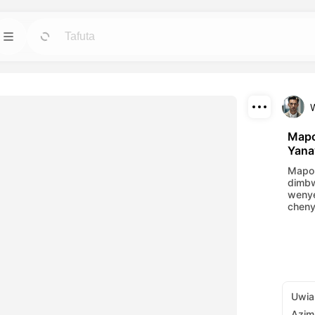
Mifano
Henda
Henda
 vitambulisho,
Anza miradi na miundo iliyotayarishwa kwa
haja yoyote.
W
Pakua
Blogi
Henda
Henda
Mapo
Yana
mwili za kuvutia
Soma maoni, mapendekezo na mambo ya
Shiriki
etu za AI.
teknolojia ya ubunifu ya Dreamface AI.
Mapor
dimbw
API
wenye
Henda
Henda
cheny
 za kubadilika
unganisha uwezo wetu wa AI katika
ako ya ubunifu.
programu zako za urahisi.
Uwia
Azim