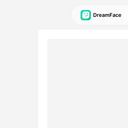
DreamFace
Zana za AI
Gundua zana zaidi za AI za
video na picha.
Galerii
Gundua na tena athari za ki
zilizotengenezwa na zana z
Bei
Chagua mpango na chaguzi
zinazolingana na mahitaji y