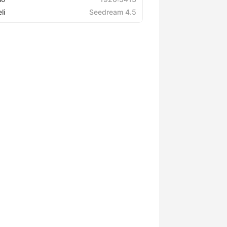
li
Seedream 4.5