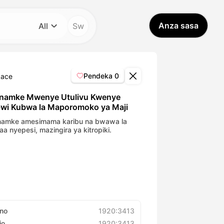
Anza sasa
All
Sw
Kategoria
All
Pendeka
0
Jace
Avatar Video
amke Mwenye Utulivu Kwenye
wi Kubwa la Maporomoko ya Maji
Pet Video
amke amesimama karibu na bwawa la
 taa nyepesi, mazingira ya kitropiki.
AI Video
AI Photo
Trendy Template
no
1920:3413
io
1920:3413