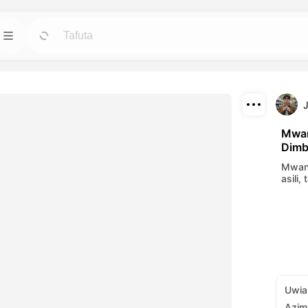
Mifano
Henda
Henda
 vitambulisho,
Anza miradi na miundo iliyotayarishwa kwa
haja yoyote.
Pakua
Blogi
Henda
Henda
Mwan
Dimb
mwili za kuvutia
Soma maoni, mapendekezo na mambo ya
Shiriki
etu za AI.
teknolojia ya ubunifu ya Dreamface AI.
Mwan
asili,
API
Henda
Henda
 za kubadilika
unganisha uwezo wetu wa AI katika
ako ya ubunifu.
programu zako za urahisi.
Uwia
Azim