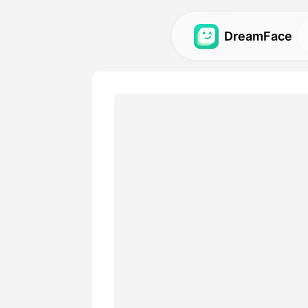
DreamFace
Zana za AI
Gundua zana zaidi za AI za
video na picha.
Galerii
Gundua na tena athari za ki
zilizotengenezwa na zana z
Bei
Chagua mpango na chaguzi
zinazolingana na mahitaji y