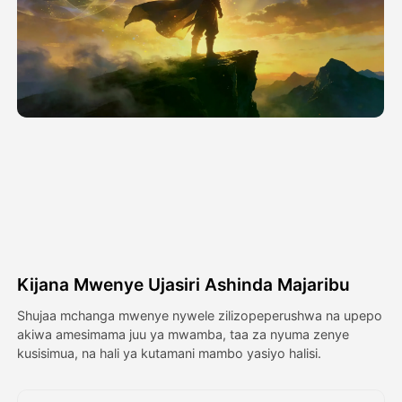
Video ya Avatar
▼
Video ya AI
▼
Picha
▼
Vifaa Vingine
▼
Angalia mifano yote
Kijana Mwenye Ujasiri Ashinda Majaribu
Galerii
Shujaa mchanga mwenye nywele zilizopeperushwa na upepo
akiwa amesimama juu ya mwamba, taa za nyuma zenye
kusisimua, na hali ya kutamani mambo yasiyo halisi.
Blogi