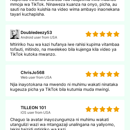
mmoja wa TikTok. Ninaweza kuanza na onyo, picha, au
sauti na bado kuishia na video wima ambayo inaonekana
tayari kuchapisha.
Doubledeezy53
Android user from USA
Mtiririko huu wa kazi hufanya iwe rahisi kupima vitambaa
tofauti, mitindo, na mwelekeo bila kujenga kila video ya
TikTok kutoka mwanzo.
ChrisJo568
Web user from USA
Njia inayotokana na mwendo ni muhimu wakati ninataka
kugeuza picha ya TikTok bila kutumia muda mwingi.
TILLEON 101
iOS user from USA
Chaguo la avatar inayozungumza ni muhimu wakati
utangulizi wazi wa mtangazaji unalingana na yaliyomo,
lakini haizidi mtiririko wa kazi.