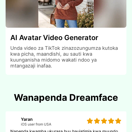
AI Avatar Video Generator
Unda video za TikTok zinazozungumza kutoka
kwa picha, maandishi, au sauti kwa
kuunganisha midomo wakati ndoo ya
mtangazaji inafaa.
Wanapenda Dreamface
Yaran
iOS user from USA
Napenda kwamba ukurasa huu haujatimia kwa muundo