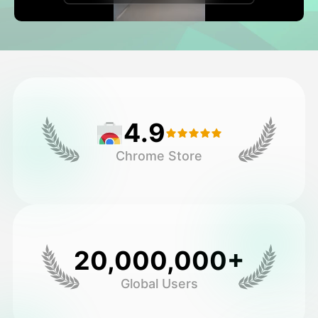
Video ya Avatar
▼
Video ya AI
▼
Picha
▼
4.9
Vifaa Vingine
▼
Chrome Store
Angalia mifano yote
Galerii
20,000,000+
Global Users
Blogi