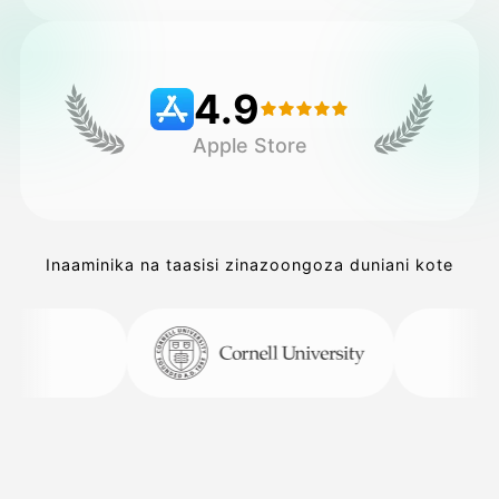
Bei
4.9
Apple Store
API
Inaaminika na taasisi zinazoongoza duniani kote