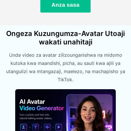
Anza sasa
Ongeza Kuzungumza-Avatar Utoaji
wakati unahitaji
Unda video za avatar zilizounganishwa na midomo
kutoka kwa maandishi, picha, au sauti kwa ajili ya
utangulizi wa mtangazaji, maelezo, na machapisho ya
TikTok.