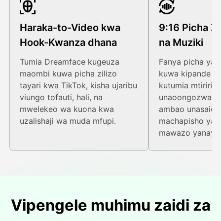
Haraka-to-Video kwa
9:16 Picha Z
Hook-Kwanza dhana
na Muziki
Tumia Dreamface kugeuza
Fanya picha ya 
maombi kuwa picha zilizo
kuwa kipande c
tayari kwa TikTok, kisha ujaribu
kutumia mtiririk
viungo tofauti, hali, na
unaoongozwa n
mwelekeo wa kuona kwa
ambao unasaidia 
uzalishaji wa muda mfupi.
machapisho ya w
mawazo yanayo
Vipengele muhimu zaidi za