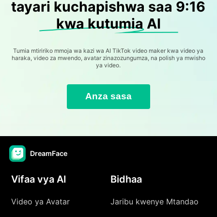
tayari kuchapishwa saa 9:16
kwa kutumia AI
Tumia mtiririko mmoja wa kazi wa AI TikTok video maker kwa video ya
haraka, video za mwendo, avatar zinazozungumza, na polish ya mwisho
ya video.
Anza sasa
DreamFace
Vifaa vya AI
Bidhaa
Video ya Avatar
Jaribu kwenye Mtandao