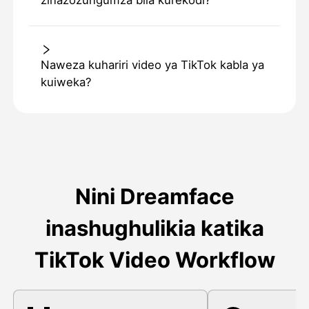
zinazozungumza bila kurekodi?
Naweza kuhariri video ya TikTok kabla ya
kuiweka?
Nini Dreamface
inashughulikia katika
TikTok Video Workflow