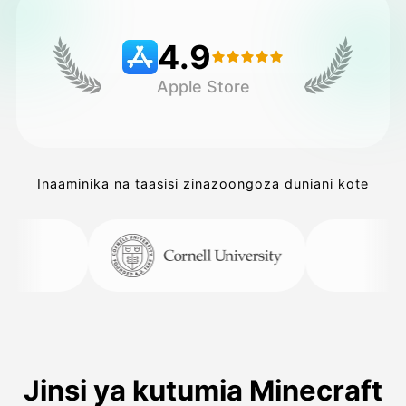
4.9
Bei
Apple Store
API
Inaaminika na taasisi zinazoongoza duniani kote
Jinsi ya kutumia Minecraft