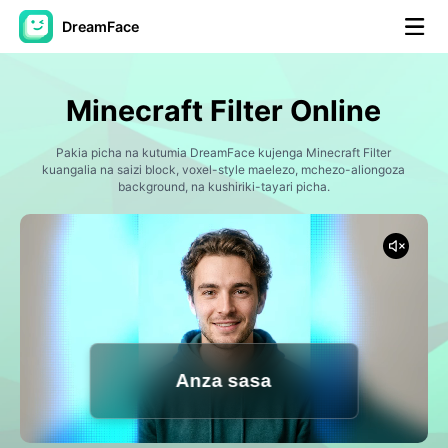
DreamFace
Zana za AI
Minecraft Filter Online
Video ya Avatar
▼
Pakia picha na kutumia DreamFace kujenga Minecraft Filter
kuangalia na saizi block, voxel-style maelezo, mchezo-aliongoza
Video ya AI
background, na kushiriki-tayari picha.
▼
Picha
▼
Vifaa Vingine
▼
Angalia zana zote
Anza sasa
Mifano