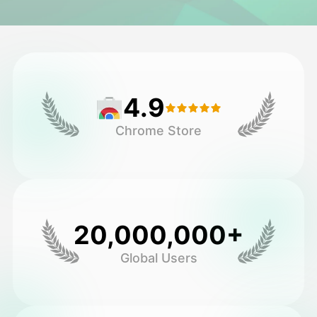
Video ya Avatar
▼
Video ya AI
▼
4.9
Picha
▼
Chrome Store
Vifaa Vingine
▼
Angalia mifano yote
20,000,000+
Galerii
Global Users
Blogi