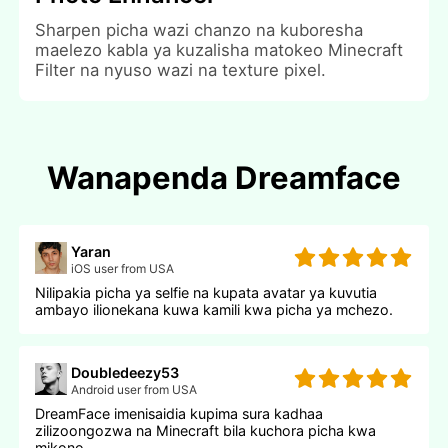
Sharpen picha wazi chanzo na kuboresha
maelezo kabla ya kuzalisha matokeo Minecraft
Filter na nyuso wazi na texture pixel.
Wanapenda Dreamface
Yaran
iOS user from USA
Nilipakia picha ya selfie na kupata avatar ya kuvutia
ambayo ilionekana kuwa kamili kwa picha ya mchezo.
Doubledeezy53
Android user from USA
DreamFace imenisaidia kupima sura kadhaa
zilizoongozwa na Minecraft bila kuchora picha kwa
mikono.