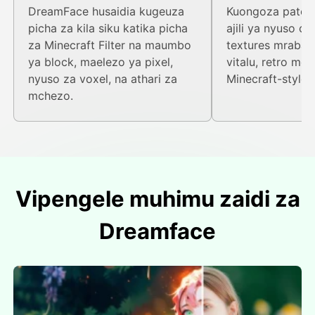
DreamFace husaidia kugeuza
Kuongoza pato 
picha za kila siku katika picha
ajili ya nyuso c
za Minecraft Filter na maumbo
textures mraba, 
ya block, maelezo ya pixel,
vitalu, retro mc
nyuso za voxel, na athari za
Minecraft-style
mchezo.
Vipengele muhimu zaidi za
Dreamface