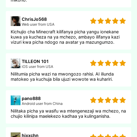
ChrisJo568
Web user from USA
Kichujio cha Minecraft kilifanya picha yangu ionekane
kuwa ya kucheza na ya mchezo, ambayo ilifanya kazi
vizuri kwa picha ndogo na avatar ya mazungumzo.
TILLEON 101
iOS user from USA
Nilitumia picha wazi na mwongozo rahisi. AI iliunda
matokeo ya kuchuja bila ujuzi wowote wa kuhariri.
pano888
Android user from China
Nilitaka picha ya wasifu wa mtengenezaji wa mchezo, na
chujio kilinipa maelekezo kadhaa ya kulinganisha.
hjxxchn