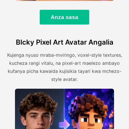
Anza sasa
Blcky Pixel Art Avatar Angalia
Kujenga nyuso mraba-mviringo, voxel-style textures,
kucheza rangi vitalu, na pixel-art maelezo ambayo
kufanya picha kawaida kujisikia tayari kwa mchezo-
style avatar.