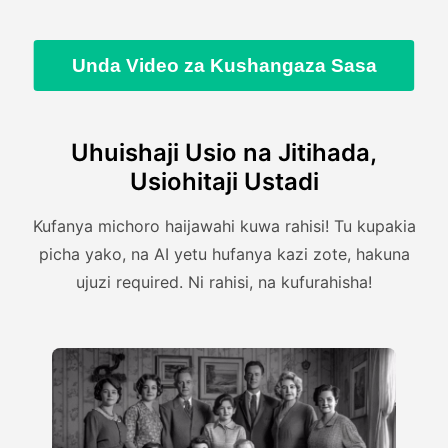
Unda Video za Kushangaza Sasa
Uhuishaji Usio na Jitihada,
Usiohitaji Ustadi
Kufanya michoro haijawahi kuwa rahisi! Tu kupakia
picha yako, na AI yetu hufanya kazi zote, hakuna
ujuzi required. Ni rahisi, na kufurahisha!