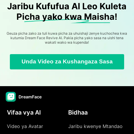
Jaribu Kufufua AI Leo Kuleta
Picha yako kwa Maisha!
Geuza picha zako za tuli kuwa picha za uhuishaji zenye kuchochea kwa
kutumia Dream Face Revive AI. Pakia picha yako sasa na uishi tena
wakati wako wa kupenda!
Unda Video za Kushangaza Sasa
DreamFace
Vifaa vya AI
Bidhaa
Video ya Avatar
Jaribu kwenye Mtandao