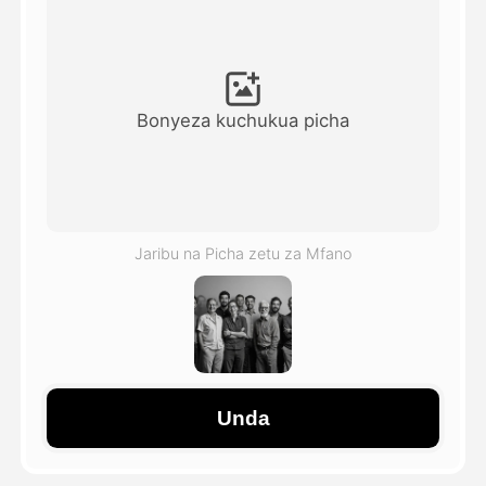
Video ya Avatar
▼
Video ya AI
▼
Bonyeza kuchukua picha
Picha
▼
Vifaa Vingine
▼
Jaribu na Picha zetu za Mfano
Angalia mifano yote
Galerii
Unda
Blogi