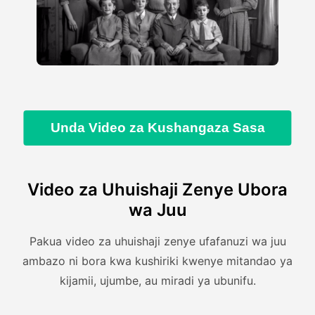
Unda Video za Kushangaza Sasa
Video za Uhuishaji Zenye Ubora
wa Juu
Pakua video za uhuishaji zenye ufafanuzi wa juu
ambazo ni bora kwa kushiriki kwenye mitandao ya
kijamii, ujumbe, au miradi ya ubunifu.