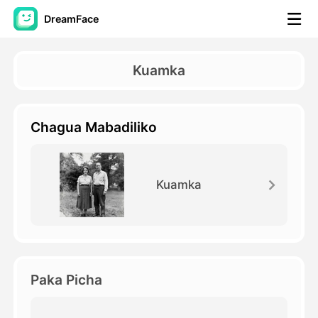
DreamFace
Zana za AI
Kuamka
Video ya Avatar
▼
Chagua Mabadiliko
Video ya AI
▼
Picha
▼
Kuamka
Vifaa Vingine
▼
Angalia zana zote
Paka Picha
Mifano