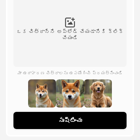
అవతార్ వీడియో
▼
వీడియో
▼
ఒక చిత్రాన్ని అప్‌లోడ్ చేయడానికి క్లిక్
చేయండి
ఫోటో
▼
ఇతర సాధనాలు
▼
మా ఉదాహరణ చిత్రాలను ఉపయోగించి ప్రయత్నించండి
అన్ని టెంప్లేట్‌లను చూడండి
గ్యాలరీ
సృష్టించు
బ్లాగ్