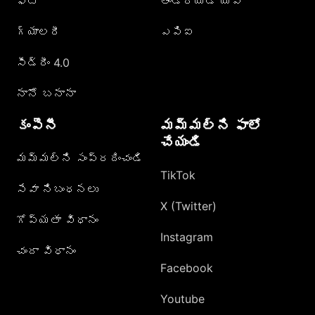
ఫోటో
ఆండ్రాయిడ్ యాప్
గ్యాలరీ
ఎపిఐ
సీడ్రీం 4.0
నానో బనానా
కంపెనీ
మమ్మల్ని ఫాలో
చేయండి
మమ్మల్ని సంప్రదించండి
TikTok
సేవా నిబంధనలు
X (Twitter)
గోప్యతా విధానం
Instagram
చందా విధానం
Facebook
Youtube