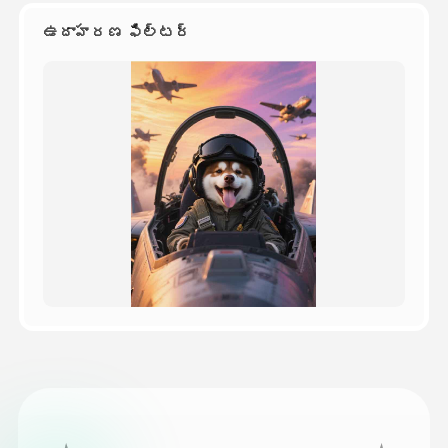
ఉదాహరణ ఫిల్టర్
వెల్లులు
API