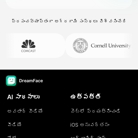
ప్రపంచవ్యాప్తంగా అగ్రగామి సంస్థలు విశ్వసించేది
DreamFace
AI సాధనాలు
ఉత్పత్తి
అవతార్ వీడియో
వెబ్లో ప్రయత్నించండి
వీడియో
iOS అనువర్తనం