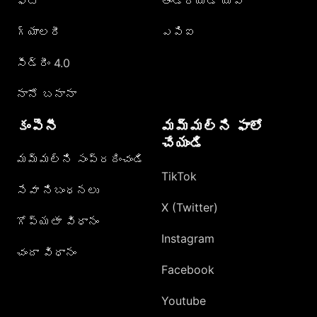
ఫోటో
ఆండ్రాయిడ్ యాప్
గ్యాలరీ
ఎపిఐ
సీడ్రీం 4.0
నానో బనానా
కంపెనీ
మమ్మల్ని ఫాలో
చేయండి
మమ్మల్ని సంప్రదించండి
TikTok
సేవా నిబంధనలు
X (Twitter)
గోప్యతా విధానం
Instagram
చందా విధానం
Facebook
Youtube