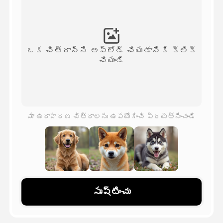
అవతార్ వీడియో
▼
వీడియో
▼
ఒక చిత్రాన్ని అప్‌లోడ్ చేయడానికి క్లిక్
చేయండి
ఫోటో
▼
ఇతర సాధనాలు
▼
మా ఉదాహరణ చిత్రాలను ఉపయోగించి ప్రయత్నించండి
అన్ని టెంప్లేట్‌లను చూడండి
గ్యాలరీ
సృష్టించు
బ్లాగ్