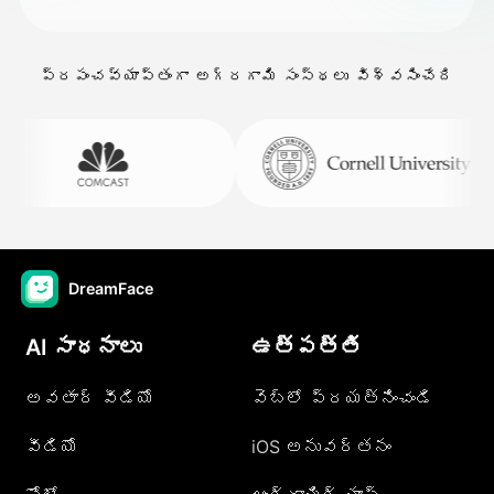
ప్రపంచవ్యాప్తంగా అగ్రగామి సంస్థలు విశ్వసించేది
DreamFace
AI సాధనాలు
ఉత్పత్తి
అవతార్ వీడియో
వెబ్లో ప్రయత్నించండి
వీడియో
iOS అనువర్తనం