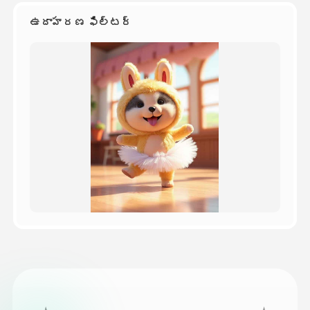
ఉదాహరణ ఫిల్టర్
వెల్లులు
API