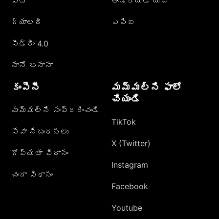
ఫోటో
ఆండ్రాయిడ్ యాప్
గ్యాలరీ
ఎపిఐ
సీడ్రీం 4.0
నానో బనానా
కంపెనీ
మమ్మల్ని ఫాలో
చేయండి
మమ్మల్ని సంప్రదించండి
TikTok
సేవా నిబంధనలు
X (Twitter)
గోప్యతా విధానం
Instagram
చందా విధానం
Facebook
Youtube