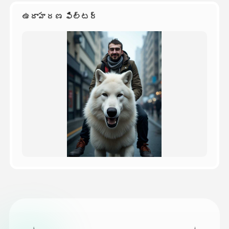
ఉదాహరణ ఫిల్టర్
వెల్లులు
API