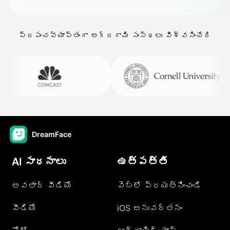
ప్రపంచవ్యాప్తంగా అగ్రగామి సంస్థలు విశ్వసించేది
DreamFace
AI సాధనాలు
ఉత్పత్తి
అవతార్ వీడియో
వెబ్లో ప్రయత్నించండి
వీడియో
iOS అనువర్తనం