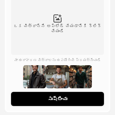
అవతార్ వీడియో
▼
వీడియో
▼
ఒక చిత్రాన్ని అప్‌లోడ్ చేయడానికి క్లిక్
చేయండి
ఫోటో
▼
ఇతర సాధనాలు
▼
మా ఉదాహరణ చిత్రాలను ఉపయోగించి ప్రయత్నించండి
అన్ని టెంప్లేట్‌లను చూడండి
గ్యాలరీ
సృష్టించు
బ్లాగ్