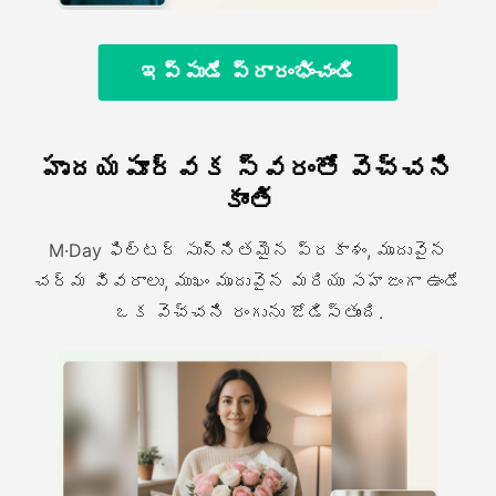
ఇప్పుడే ప్రారంభించండి
హృదయపూర్వక స్వరంతో వెచ్చని
కాంతి
M·Day ఫిల్టర్ సున్నితమైన ప్రకాశం, మృదువైన
చర్మ వివరాలు, ముఖం మృదువైన మరియు సహజంగా ఉండే
ఒక వెచ్చని రంగును జోడిస్తుంది.