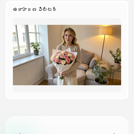
ఉదాహరణ ఫిల్టర్
వెల్లులు
API