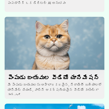
పంపడానికి ఒక డిజిటల్ AI అనుభవం
పెంపుడు జంతువుల వీడియో యానిమేషన్
మీ పెంపుడు జంతువులను ఆహ్లాదకరమైన, నిజాయితీ దృశ్యాలలో
యానిమేట్ చేయండి, వాటిని ఆకర్షణీయమైన వీడియో కంటెంట్గా
మార్చండి.