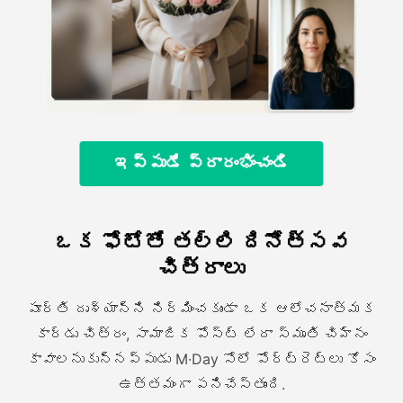
ఇప్పుడే ప్రారంభించండి
ఒక ఫోటోతో తల్లి దినోత్సవ
చిత్రాలు
పూర్తి దృశ్యాన్ని నిర్మించకుండా ఒక ఆలోచనాత్మక
కార్డు చిత్రం, సామాజిక పోస్ట్ లేదా స్మృతి చిహ్నం
కావాలనుకున్నప్పుడు M·Day సోలో పోర్ట్రెట్లు కోసం
ఉత్తమంగా పనిచేస్తుంది.