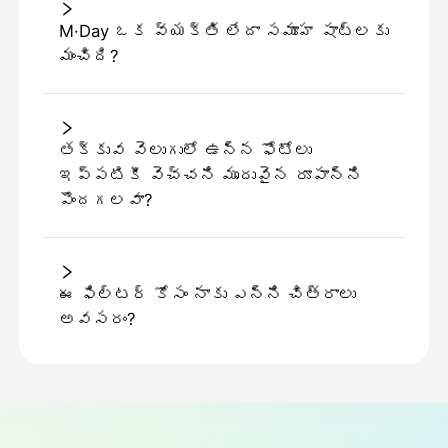
M·Day ఒక వ్యక్తి లేదా సమూహ షాట్లకు
మంచిది?
తక్కువ వెలుగులో ఉన్న ఫోటోలు
ఇప్పటికీ వెచ్చని మృదువైన రూపాన్ని
పొందగలవా?
ఈ ఫిల్టర్ కోసం నాకు ఎన్ని చిత్రాలు
అవసరం?