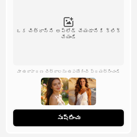
అవతార్ వీడియో
▼
వీడియో
▼
ఒక చిత్రాన్ని అప్‌లోడ్ చేయడానికి క్లిక్
చేయండి
ఫోటో
▼
ఇతర సాధనాలు
▼
మా ఉదాహరణ చిత్రాలను ఉపయోగించి ప్రయత్నించండి
అన్ని టెంప్లేట్‌లను చూడండి
గ్యాలరీ
సృష్టించు
బ్లాగ్