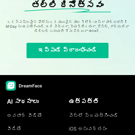
తల్లి దినోత్సవం
ఒక స్పష్టమైన ఫోటోను ఒక మృదువైన పూల క్లోజ్-అప్గా మార్చడానికి
M·Day ను ఉపయోగించండి. ఇది వెచ్చగా, వ్యక్తిగతంగా, పోస్ట్, కార్డు లేదా
డిజిటల్ బహుమతి కోసం సిద్ధంగా ఉంటుంది.
ఇప్పుడే ప్రారంభించండి
DreamFace
AI సాధనాలు
ఉత్పత్తి
అవతార్ వీడియో
వెబ్లో ప్రయత్నించండి
వీడియో
iOS అనువర్తనం