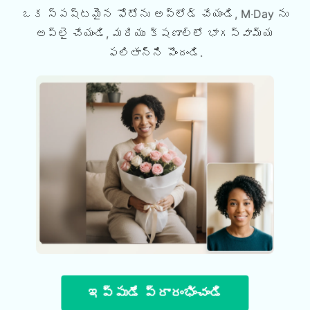
ఒక స్పష్టమైన ఫోటోను అప్లోడ్ చేయండి, M·Day ను
అప్లై చేయండి, మరియు క్షణాల్లో భాగస్వామ్య
ఫలితాన్ని పొందండి.
ఇప్పుడే ప్రారంభించండి