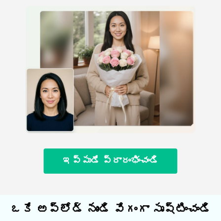
ఇప్పుడే ప్రారంభించండి
ఒకే అప్లోడ్ నుండి వేగంగా సృష్టించండి