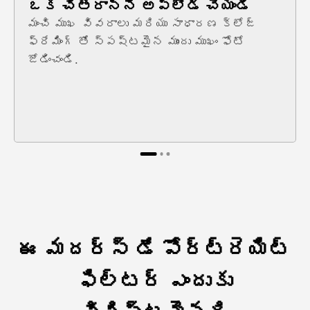
ఒక చిత్రాన్ని అప్లోడ్ చేయండి
మంచి ముఖ వివరాలు మరియు సాధారణ క్లోజ్
ఫ్రేమింగ్ తో స్పష్టమైన ముందు ముఖం ఫోటో
జోడించండి.
ఈ మదర్స్ డే పోర్ట్రెయిట్
ఫిల్టర్ ఎందుకు