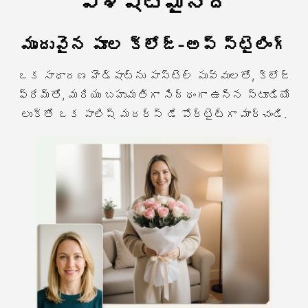
విశిష్టమైనది
మృదువైన పూల క్లోజ్-అప్ స్టైలింగ్
ఒక సాధారణ హెడ్షాట్ను పాస్టెల్ పువ్వులతో, క్లోజ్
ఫ్రేమ్తో, మరియు బహుమతిగా సిద్ధంగా ఉన్న స్టూడియో
లుక్తో ఒక పాలిష్ మదర్స్ డే పోర్టైట్గా మార్చండి.