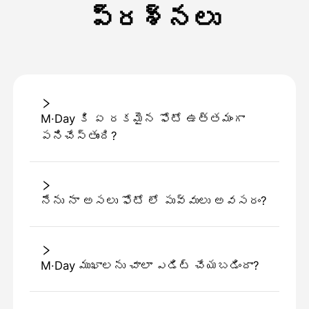
ప్రశ్నలు
M·Day కి ఏ రకమైన ఫోటో ఉత్తమంగా
పనిచేస్తుంది?
నేను నా అసలు ఫోటో లో పువ్వులు అవసరం?
M·Day ముఖాలను చాలా ఎడిట్ చేయబడిందా?