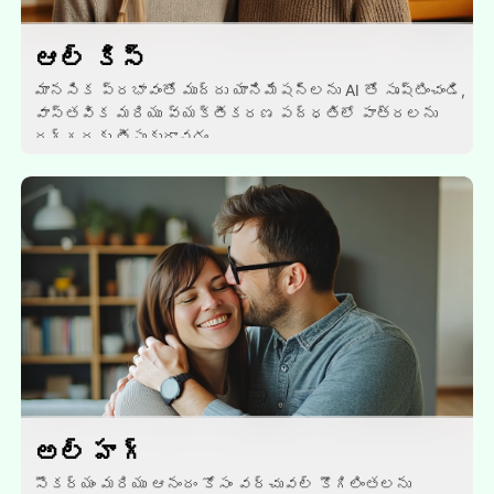
ఆల్ కిస్
మానసిక ప్రభావంతో ముద్దు యానిమేషన్లను AI తో సృష్టించండి,
వాస్తవిక మరియు వ్యక్తీకరణ పద్ధతిలో పాత్రలను
దగ్గరకు తీసుకురావడం.
అల్ హగ్
సౌకర్యం మరియు ఆనందం కోసం వర్చువల్ కౌగిలింతలను