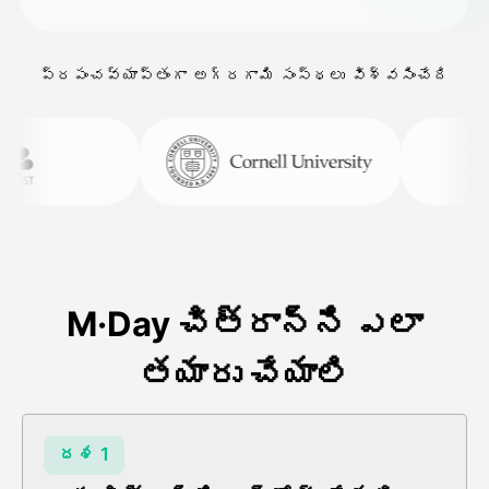
ప్రపంచవ్యాప్తంగా అగ్రగామి సంస్థలు విశ్వసించేది
M·Day చిత్రాన్ని ఎలా
తయారు చేయాలి
దశ 1