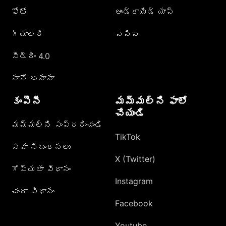
ఫోటో
ఆండ్రాయిడ్ యాప్
గ్యాలరీ
ఎపిఐ
సీడ్రీం 4.0
నానో బనానా
కంపెనీ
మమ్మల్ని ఫాలో
చేయండి
మమ్మల్ని సంప్రదించండి
TikTok
సేవా నిబంధనలు
X (Twitter)
గోప్యతా విధానం
Instagram
చందా విధానం
Facebook
Youtube