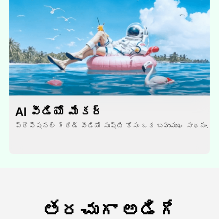
AI వీడియో మేకర్
ప్రొఫెషనల్ గ్రేడ్ వీడియో సృష్టి కోసం ఒక బహుముఖ సాధనం.
తరచుగా అడిగే