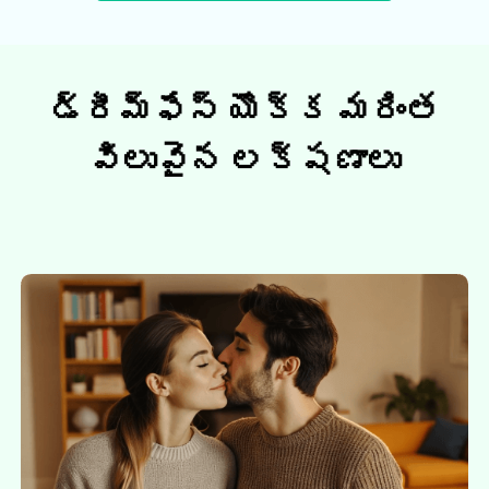
డ్రీమ్ఫేస్ యొక్క మరింత
విలువైన లక్షణాలు