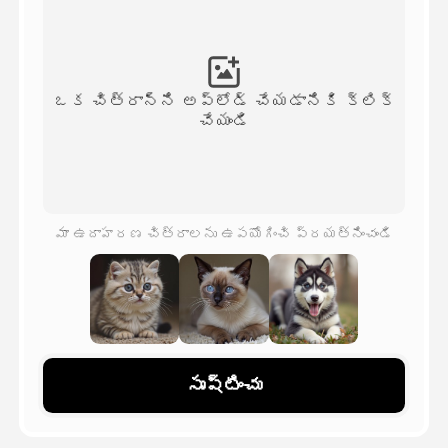
అవతార్ వీడియో
▼
వీడియో
▼
ఒక చిత్రాన్ని అప్‌లోడ్ చేయడానికి క్లిక్
చేయండి
ఫోటో
▼
ఇతర సాధనాలు
▼
మా ఉదాహరణ చిత్రాలను ఉపయోగించి ప్రయత్నించండి
అన్ని టెంప్లేట్‌లను చూడండి
గ్యాలరీ
సృష్టించు
బ్లాగ్