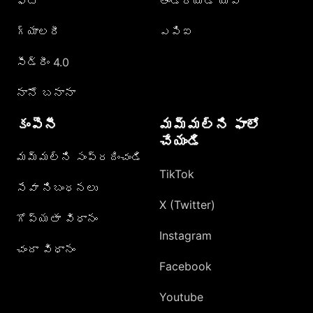
ఫోటో
ఆండ్రాయిడ్ యాప్
గ్యాలరీ
ఎపిఐ
సీడ్రీం 4.0
నానో బనానా
కంపెనీ
మమ్మల్ని ఫాలో
చేయండి
మమ్మల్ని సంప్రదించండి
TikTok
సేవా నిబంధనలు
X (Twitter)
గోప్యతా విధానం
Instagram
చందా విధానం
Facebook
Youtube