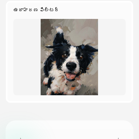
ఉదాహరణ ఫిల్టర్
వెల్లులు
API