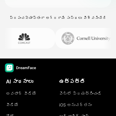
ప్రపంచవ్యాప్తంగా అగ్రగామి సంస్థలు విశ్వసించేది
DreamFace
AI సాధనాలు
ఉత్పత్తి
అవతార్ వీడియో
వెబ్లో ప్రయత్నించండి
వీడియో
iOS అనువర్తనం