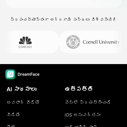
ప్రపంచవ్యాప్తంగా అగ్రగామి సంస్థలు విశ్వసించేది
DreamFace
AI సాధనాలు
ఉత్పత్తి
అవతార్ వీడియో
వెబ్లో ప్రయత్నించండి
వీడియో
iOS అనువర్తనం