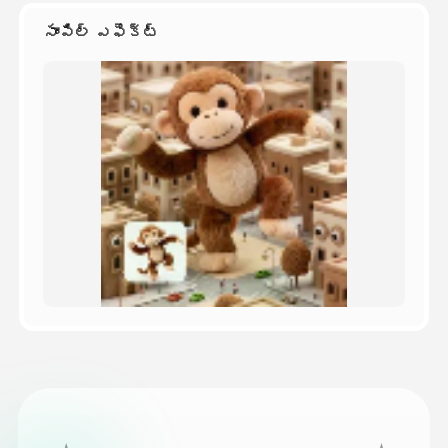
సాంపిల్ ఎఫెక్ట్
వెల్లులు
API