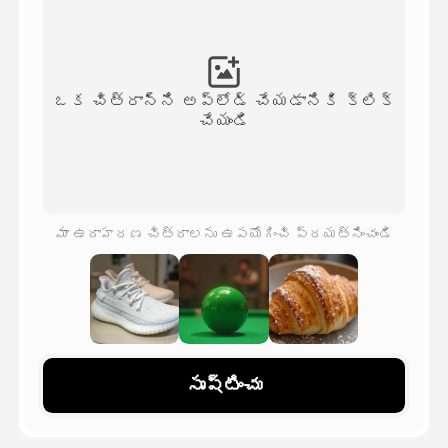
అవతార్ వీడియో
▼
వీడియో
▼
ఒక చిత్రాన్ని అప్‌లోడ్ చేయడానికి క్లిక్
చేయండి
ఫోటో
▼
ఇతర సాధనాలు
▼
మా ఉదాహరణ చిత్రాలను ఉపయోగించి ప్రయత్నించండి
అన్ని టెంప్లేట్‌లను చూడండి
గ్యాలరీ
సృష్టించు
బ్లాగ్