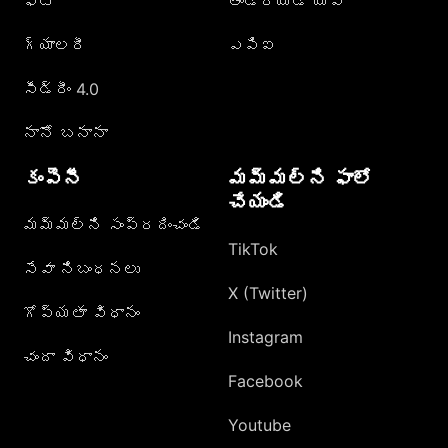
ఫోటో
ఆండ్రాయిడ్ యాప్
గ్యాలరీ
ఎపిఐ
సీడ్రీం 4.0
నానో బనానా
కంపెనీ
మమ్మల్ని ఫాలో
చేయండి
మమ్మల్ని సంప్రదించండి
TikTok
సేవా నిబంధనలు
X (Twitter)
గోప్యతా విధానం
Instagram
చందా విధానం
Facebook
Youtube