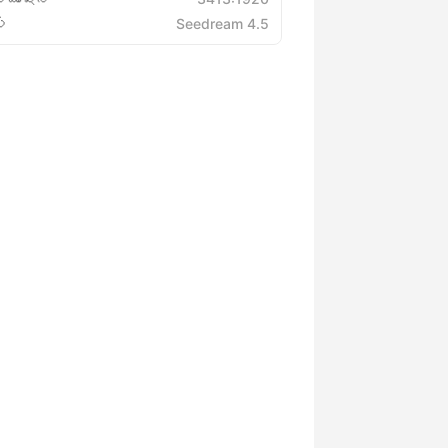
్
Seedream 4.5