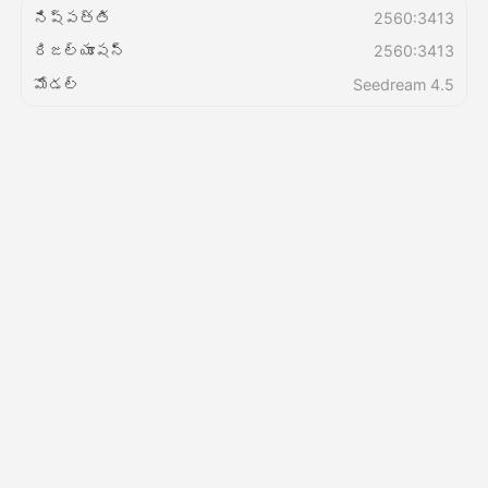
నిష్పత్తి
2560:3413
రిజల్యూషన్
2560:3413
వెల్లులు
మోడల్
Seedream 4.5
API