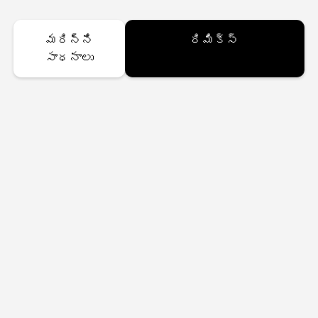
మరిన్ని
రిమిక్స్
సాధనాలు