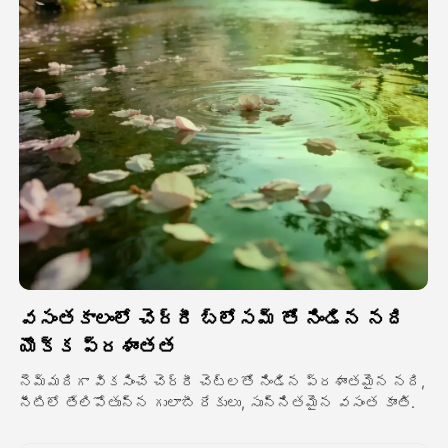
అవతార్ వీడియో
▼
వీడియో
▼
ఫోటో
▼
ఇతర సాధనాలు
▼
అన్ని టెంప్లేట్‌లను చూడండి
వసంతకాలంలో చెర్రీ బ్లోసమ్ తో నిండిన నది
గ్యాలరీ
యొక్క ప్రశాంతత
నెమ్మదిగా వికసించే చెర్రీ చెట్లతో నిండిన ప్రశాంతమైన నది,
నీటిలో తేలిపోతున్న గులాబీ రేకులు, సున్నితమైన వసంత కాంతి.
బ్లాగ్