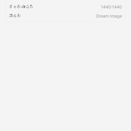
రిజల్యూషన్
1440:1440
వెల్లులు
మోడల్
Dream Image
API