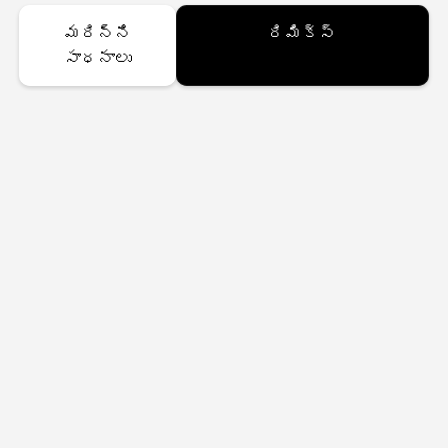
మరిన్ని
రిమిక్స్
సాధనాలు