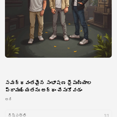
అవతార్ వీడియో
▼
వీడియో
▼
ఫోటో
▼
ఇతర సాధనాలు
▼
అన్ని టెంప్లేట్‌లను చూడండి
సమర్థవంతమైన సంభాషణ నైపుణ్యాల
గ్యాలరీ
ప్రాముఖ్యతను అర్థం చేసుకోవడం
అది
బ్లాగ్
నిష్పత్తి
1:1