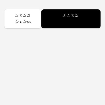
మరిన్ని
రిమిక్స్
సాధనాలు