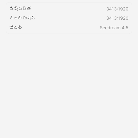
నిష్పత్తి
3413:1920
వెల్లులు
రిజల్యూషన్
3413:1920
మోడల్
Seedream 4.5
API