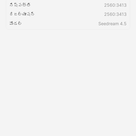
నిష్పత్తి
2560:3413
రిజల్యూషన్
2560:3413
వెల్లులు
మోడల్
Seedream 4.5
API