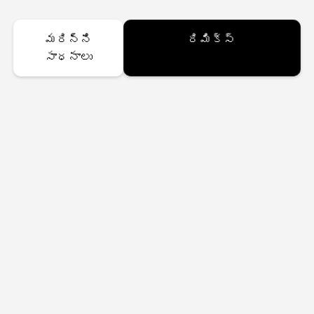
మరిన్ని
రిమిక్స్
సాధనాలు