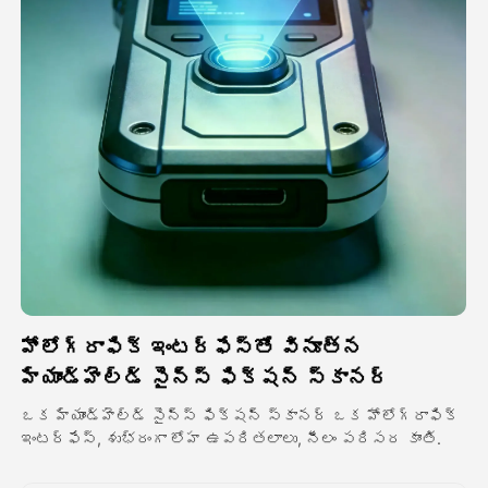
అవతార్ వీడియో
▼
వీడియో
▼
ఫోటో
▼
ఇతర సాధనాలు
▼
అన్ని టెంప్లేట్‌లను చూడండి
హోలోగ్రాఫిక్ ఇంటర్ఫేస్తో వినూత్న
గ్యాలరీ
హ్యాండ్హెల్డ్ సైన్స్ ఫిక్షన్ స్కానర్
ఒక హ్యాండ్హెల్డ్ సైన్స్ ఫిక్షన్ స్కానర్ ఒక హోలోగ్రాఫిక్
ఇంటర్ఫేస్, శుభ్రంగా లోహ ఉపరితలాలు, నీలం పరిసర కాంతి.
బ్లాగ్