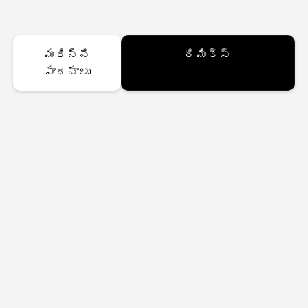
మరిన్ని
రిమిక్స్
సాధనాలు