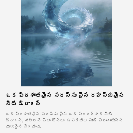
అవతార్ వీడియో
▼
వీడియో
▼
ఫోటో
▼
ఇతర సాధనాలు
▼
అన్ని టెంప్లేట్‌లను చూడండి
ఒక ప్రశాంతమైన సరస్సు పైన రహస్యమైన
గ్యాలరీ
నీటి డ్రాగన్
ఒక ప్రశాంతమైన సరస్సు పైన ఒక పారదర్శక నీటి
డ్రాగన్, చల్లని నీలం టోన్లు, ఉపరితల నుండి పెరుగుతున్న
బ్లాగ్
మృదువైన పొగమంచు.