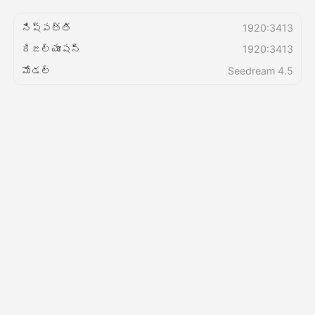
నిష్పత్తి
1920:3413
వెల్లులు
రిజల్యూషన్
1920:3413
మోడల్
Seedream 4.5
API