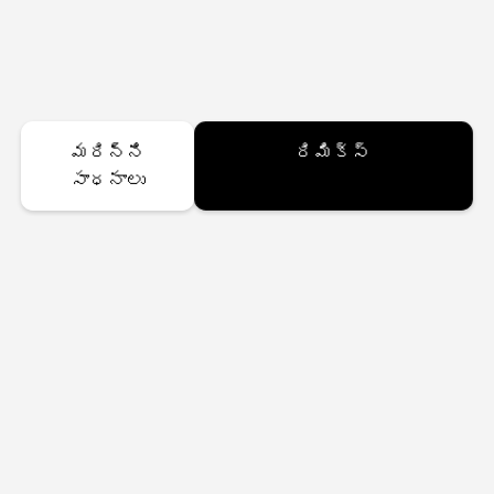
మరిన్ని
రిమిక్స్
సాధనాలు