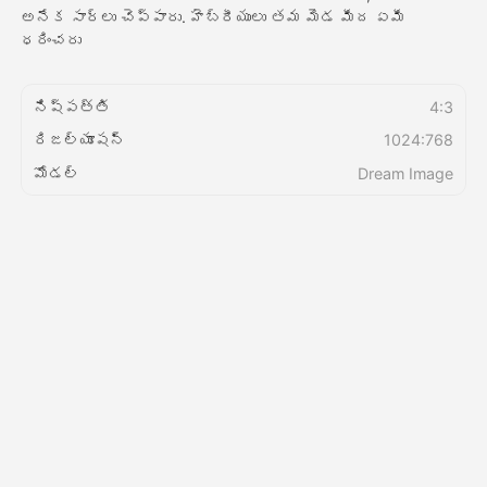
అనేక సార్లు చెప్పారు. హెబ్రీయులు తమ మెడ మీద ఏమీ
ధరించరు
వెల్లులు
నిష్పత్తి
4:3
రిజల్యూషన్
1024:768
API
మోడల్
Dream Image