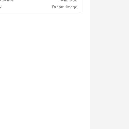
్
Dream Image