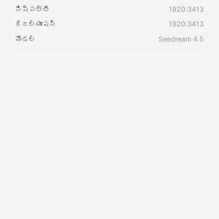
నిష్పత్తి
1920:3413
రిజల్యూషన్
1920:3413
వెల్లులు
మోడల్
Seedream 4.5
API