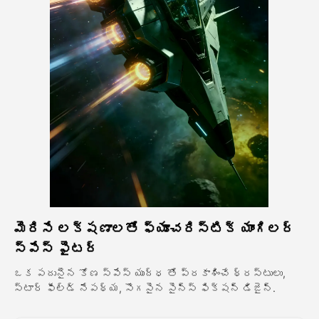
అవతార్ వీడియో
▼
వీడియో
▼
ఫోటో
▼
ఇతర సాధనాలు
▼
అన్ని టెంప్లేట్‌లను చూడండి
మెరిసే లక్షణాలతో ఫ్యూచరిస్టిక్ యాంగిలర్
గ్యాలరీ
స్పేస్ ఫైటర్
ఒక పదునైన కోణ స్పేస్ యుద్ధ తో ప్రకాశించే థ్రస్టులు,
స్టార్ ఫీల్డ్ నేపథ్య, సొగసైన సైన్స్ ఫిక్షన్ డిజైన్.
బ్లాగ్