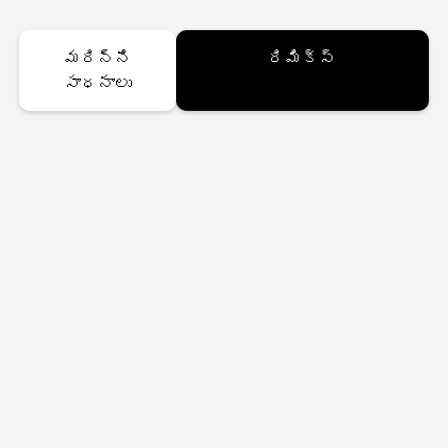
మరిన్ని
రిమిక్స్
సాధనాలు