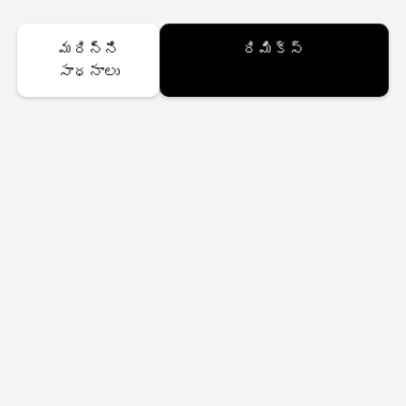
మరిన్ని
రిమిక్స్
సాధనాలు