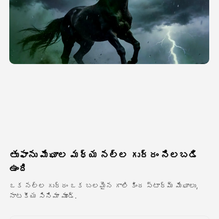
అవతార్ వీడియో
▼
వీడియో
▼
ఫోటో
▼
ఇతర సాధనాలు
▼
అన్ని టెంప్లేట్‌లను చూడండి
తుఫాను మేఘాల మధ్య నల్ల గుర్రం నిలబడి
గ్యాలరీ
ఉంది
ఒక నల్ల గుర్రం ఒక బలమైన గాలి కింద స్టార్మ్ మేఘాలు,
నాటకీయ సినిమా మూడ్.
బ్లాగ్