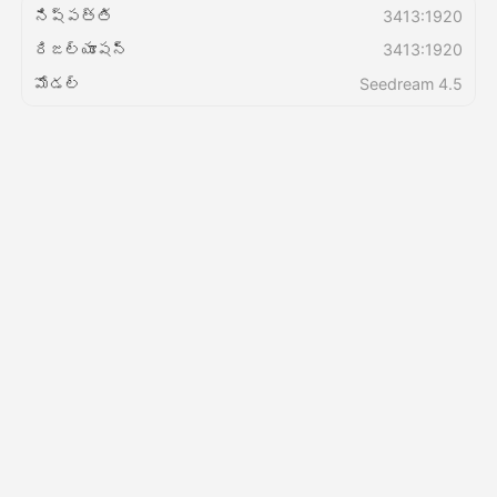
నిష్పత్తి
3413:1920
రిజల్యూషన్
3413:1920
వెల్లులు
మోడల్
Seedream 4.5
API