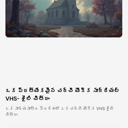
అవతార్ వీడియో
▼
వీడియో
▼
ఫోటో
▼
ఇతర సాధనాలు
▼
అన్ని టెంప్లేట్‌లను చూడండి
ఒక ప్రత్యేకమైన చర్చి యొక్క సూర్రియల్
గ్యాలరీ
VHS- శైలి చిత్రం
ఒక సూర్యసూత్ర ప్రదేశంలో ఒక చర్చి యొక్క VHS శైలి
చిత్రం
బ్లాగ్