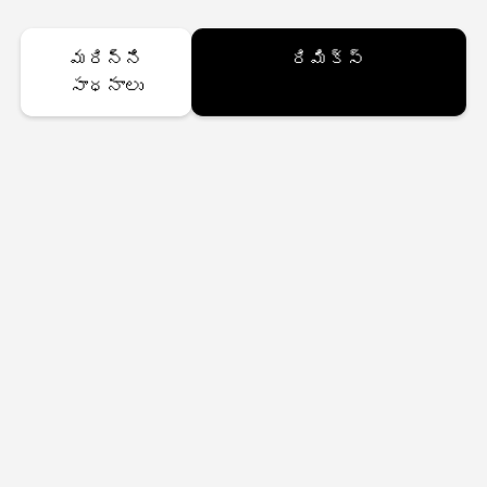
మరిన్ని
రిమిక్స్
సాధనాలు