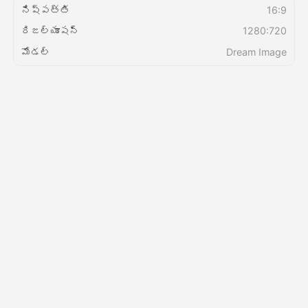
నిష్పత్తి
16:9
రిజల్యూషన్
1280:720
వెల్లులు
మోడల్
Dream Image
API