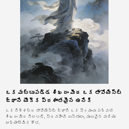
అవతార్ వీడియో
▼
వీడియో
▼
ఫోటో
▼
ఇతర సాధనాలు
▼
అన్ని టెంప్లేట్‌లను చూడండి
ఒక మబ్బుపడ్డ శిఖరం మీద ఒక తావోయిస్ట్
గ్యాలరీ
జ్ఞాని యొక్క ప్రశాంతమైన ఉనికి
ఒక నిశ్శబ్ద తావోయిస్ట్ జ్ఞాని ఒక పొగమంచు పర్వత
శిఖరం మీద నిలబడి, ప్రవహించే దుస్తులు, మృదువైన మరియు
బ్లాగ్
ఆధ్యాత్మిక శోభ.