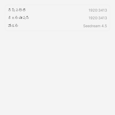
నిష్పత్తి
1920:3413
వెల్లులు
రిజల్యూషన్
1920:3413
మోడల్
Seedream 4.5
API