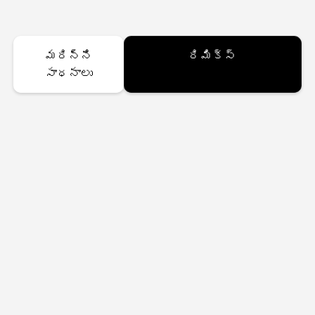
మరిన్ని
రిమిక్స్
సాధనాలు