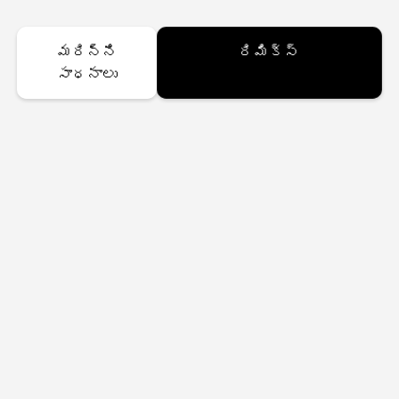
మరిన్ని
రిమిక్స్
సాధనాలు