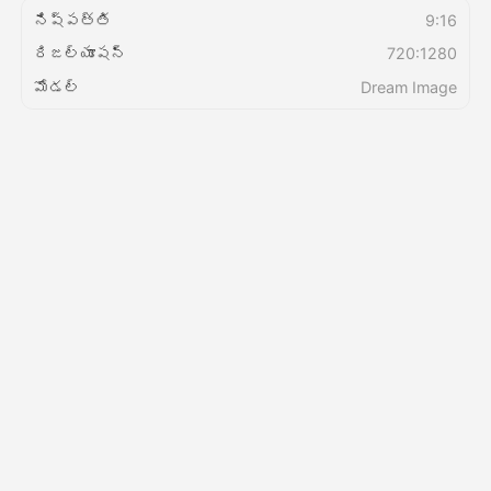
నిష్పత్తి
9:16
రిజల్యూషన్
720:1280
వెల్లులు
మోడల్
Dream Image
API