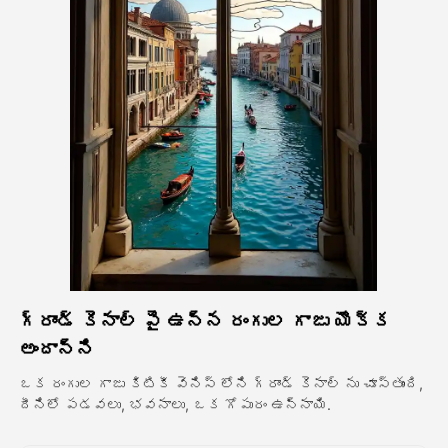
అవతార్ వీడియో
▼
వీడియో
▼
ఫోటో
▼
ఇతర సాధనాలు
▼
అన్ని టెంప్లేట్‌లను చూడండి
గ్రాండ్ కెనాల్ పై ఉన్న రంగుల గాజు యొక్క
గ్యాలరీ
అందాన్ని
ఒక రంగుల గాజు కిటికీ వెనిస్ లోని గ్రాండ్ కెనాల్ ను చూస్తుంది,
దీనిలో పడవలు, భవనాలు, ఒక గోపురం ఉన్నాయి.
బ్లాగ్