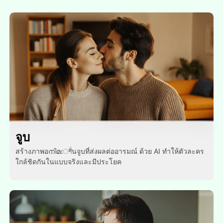
จูบ
สร้างภาพอനിമেশั่นจูบที่ส่งผลต่ออารมณ์ ด้วย AI ทําให้ตัวละคร
ใกล้ชิดกันในแบบจริงและมีประโยค