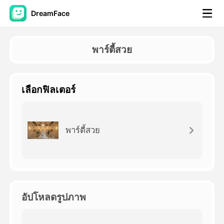
DreamFace
เครื่องมือ AI
พาร์ตี้สวย
วิดีโออวัตาร์
▼
เลือกฟิลเตอร์
วิดีโอ AI
▼
รูปถ่าย
▼
พาร์ตี้สวย
เครื่องมืออื่น ๆ
▼
ดูทุกเครื่องมือ
อัปโหลดรูปภาพ
เทมเพลต