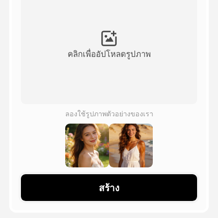
วิดีโออวัตาร์
▼
วิดีโอ AI
▼
คลิกเพื่ออัปโหลดรูปภาพ
รูปถ่าย
▼
เครื่องมืออื่น ๆ
▼
ลองใช้รูปภาพตัวอย่างของเรา
ดูเทมเพลตทั้งหมด
แกลเลอรี่
สร้าง
บล็อก