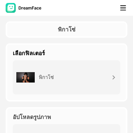
DreamFace
เครื่องมือ AI
พิกาโซ่
วิดีโออวัตาร์
▼
เลือกฟิลเตอร์
วิดีโอ AI
▼
รูปถ่าย
▼
พิกาโซ่
เครื่องมืออื่น ๆ
▼
ดูทุกเครื่องมือ
อัปโหลดรูปภาพ
เทมเพลต