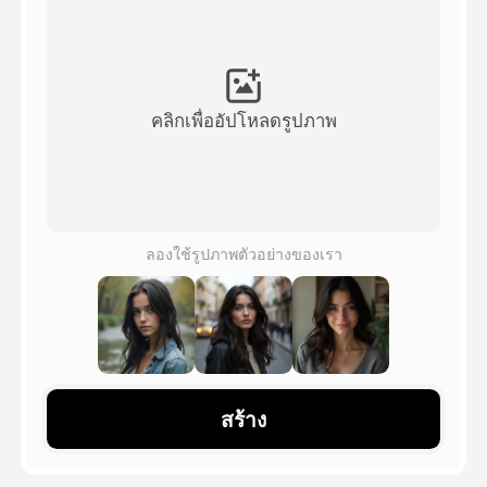
วิดีโออวัตาร์
▼
วิดีโอ AI
▼
คลิกเพื่ออัปโหลดรูปภาพ
รูปถ่าย
▼
เครื่องมืออื่น ๆ
▼
ลองใช้รูปภาพตัวอย่างของเรา
ดูเทมเพลตทั้งหมด
แกลเลอรี่
สร้าง
บล็อก