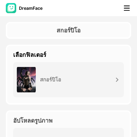
DreamFace
เครื่องมือ AI
สกอร์ปิโอ
วิดีโออวัตาร์
▼
เลือกฟิลเตอร์
วิดีโอ AI
▼
รูปถ่าย
▼
สกอร์ปิโอ
เครื่องมืออื่น ๆ
▼
ดูทุกเครื่องมือ
อัปโหลดรูปภาพ
เทมเพลต