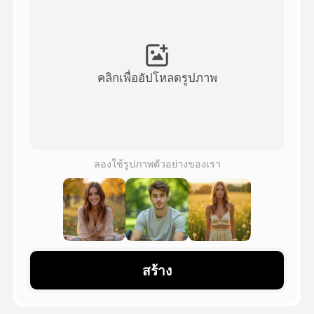
วิดีโออวัตาร์
▼
วิดีโอ AI
▼
คลิกเพื่ออัปโหลดรูปภาพ
รูปถ่าย
▼
เครื่องมืออื่น ๆ
▼
ลองใช้รูปภาพตัวอย่างของเรา
ดูเทมเพลตทั้งหมด
แกลเลอรี่
สร้าง
บล็อก