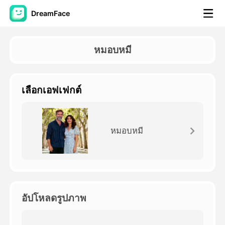
DreamFace
เครื่องมือ AI
หมอบหมี
วิดีโออวัตาร์
▼
เลือกเอฟเฟกต์
วิดีโอ AI
▼
รูปถ่าย
▼
หมอบหมี
เครื่องมืออื่น ๆ
▼
ดูทุกเครื่องมือ
อัปโหลดรูปภาพ
เทมเพลต