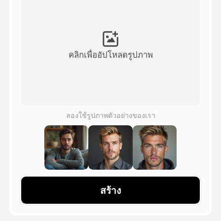
วิดีโออวัตาร์
▼
วิดีโอ AI
▼
คลิกเพื่ออัปโหลดรูปภาพ
รูปถ่าย
▼
เครื่องมืออื่น ๆ
▼
ลองใช้รูปภาพตัวอย่างของเรา
ดูเทมเพลตทั้งหมด
แกลเลอรี่
สร้าง
บล็อก