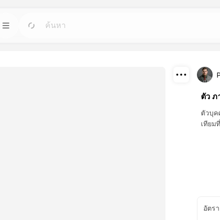
เทมเพลต
ไป
ไป
ที่สุดสำหรับอาวาตาร
เริ่มโครงการด้วยการออกแบบพร้อมใช้สำหรับ
ความต้องการใดๆ.
ดาวน์โหลด
ตัว ภ
บล็อก
ไป
ไป
ที่ยอดเยี่ยมที่
อ่านความคิดเห็น อัพเดต และเคล็ดลับเกี่ยวกับ
แชร์
ตัวบุค
เทคโนโลยีสร้างสรรค์ของ Dreamface AI.
เทียมท
API
ไป
ไป
ที่เหมาะกับความ
รวมฟังก์ชัน AI ของเราอย่างง่ายดายใน
งคุณ.
แอปพลิเคชันของคุณ.
อัตรา