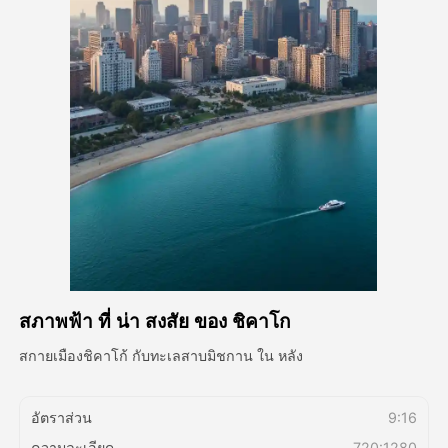
วิดีโออวัตาร์
▼
วิดีโอ AI
▼
รูปถ่าย
▼
เครื่องมืออื่น ๆ
▼
ดูเทมเพลตทั้งหมด
สภาพฟ้า ที่ น่า สงสัย ของ ชิคาโก
แกลเลอรี่
สกายเมืองชิคาโก้ กับทะเลสาบมิชกาน ใน หลัง
บล็อก
อัตราส่วน
9:16
ความละเอียด
720:1280