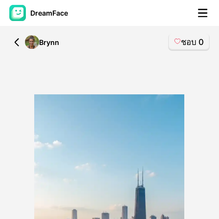
DreamFace
ชอบ
0
All
Brynn
เครื่องมือ AI
วิดีโออวัตาร์
▼
วิดีโอ AI
▼
รูปถ่าย
▼
เครื่องมืออื่น ๆ
▼
ดูทุกเครื่องมือ
เทมเพลต