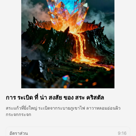
วิดีโออวัตาร์
▼
วิดีโอ AI
▼
รูปถ่าย
▼
เครื่องมืออื่น ๆ
▼
ดูเทมเพลตทั้งหมด
การ ระเบิด ที่ น่า สงสัย ของ สระ คริสตัล
แกลเลอรี่
สระแก้วที่ยิ่งใหญ่ ระเบิดจากระบายภูเขาไฟ ลาวาหลอมอ่อนผิว
กระจกกระจก
บล็อก
อัตราส่วน
9:16