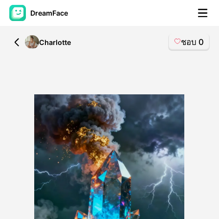
DreamFace
ชอบ
0
All
Charlotte
เครื่องมือ AI
วิดีโออวัตาร์
▼
วิดีโอ AI
▼
รูปถ่าย
▼
เครื่องมืออื่น ๆ
▼
ดูทุกเครื่องมือ
เทมเพลต