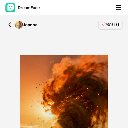
DreamFace
ชอบ
0
All
Joanna
เครื่องมือ AI
วิดีโออวัตาร์
▼
วิดีโอ AI
▼
รูปถ่าย
▼
เครื่องมืออื่น ๆ
▼
ดูทุกเครื่องมือ
เทมเพลต