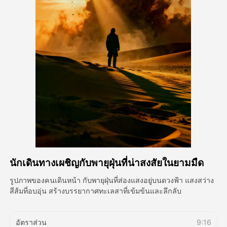
วิดีโออวัตาร์
▼
วิดีโอ AI
▼
รูปถ่าย
▼
เครื่องมืออื่น ๆ
▼
ดูเทมเพลตทั้งหมด
นักเดินทางเผชิญกับพายุฝุ่นที่น่าสงสัยในยามมืด
แกลเลอรี่
รูปภาพของคนเดินหน้า กับพายุฝุ่นที่ส่องแสงอยู่บนดวงฟ้า แสงสว่าง
สีส้มที่อบอุ่น สร้างบรรยากาศทะเลสาที่เข้มข้นและลึกลับ
บล็อก
อัตราส่วน
9:16