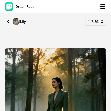
DreamFace
ชอบ
0
All
Lily
เครื่องมือ AI
วิดีโออวัตาร์
▼
วิดีโอ AI
▼
รูปถ่าย
▼
เครื่องมืออื่น ๆ
▼
ดูทุกเครื่องมือ
เทมเพลต