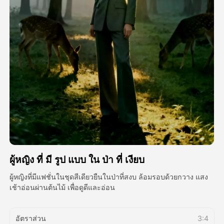
วิดีโออวัตาร์
▼
วิดีโอ AI
▼
รูปถ่าย
▼
เครื่องมืออื่น ๆ
▼
ดูเทมเพลตทั้งหมด
ผู้หญิง ที่ มี รูป แบบ ใน ป่า ที่ เงียบ
แกลเลอรี่
ผู้หญิงที่มีแฟชั่นในชุดสีเดียวยืนในป่าที่สงบ ล้อมรอบด้วยกวาง แสง
เช้าอ่อนผ่านต้นไม้ เพื่อดูดีและอ่อน
บล็อก
อัตราส่วน
3:4