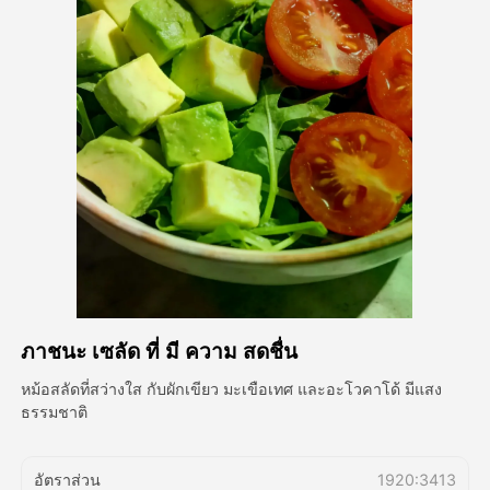
วิดีโออวัตาร์
▼
วิดีโอ AI
▼
รูปถ่าย
▼
เครื่องมืออื่น ๆ
▼
ดูเทมเพลตทั้งหมด
ภาชนะ เซลัด ที่ มี ความ สดชื่น
แกลเลอรี่
หม้อสลัดที่สว่างใส กับผักเขียว มะเขือเทศ และอะโวคาโด้ มีแสง
ธรรมชาติ
บล็อก
อัตราส่วน
1920:3413