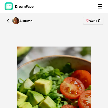
DreamFace
ชอบ
0
All
Autumn
เครื่องมือ AI
วิดีโออวัตาร์
▼
วิดีโอ AI
▼
รูปถ่าย
▼
เครื่องมืออื่น ๆ
▼
ดูทุกเครื่องมือ
เทมเพลต