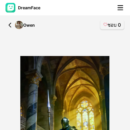
DreamFace
ชอบ
0
All
Owen
เครื่องมือ AI
วิดีโออวัตาร์
▼
วิดีโอ AI
▼
รูปถ่าย
▼
เครื่องมืออื่น ๆ
▼
ดูทุกเครื่องมือ
เทมเพลต