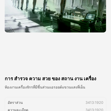
วิดีโออวัตาร์
▼
วิดีโอ AI
▼
รูปถ่าย
▼
เครื่องมืออื่น ๆ
▼
ดูเทมเพลตทั้งหมด
การ สํารวจ ความ สวย ของ สถาน งาน เครื่อง
แกลเลอรี่
ห้องงานเครื่องจักรที่มีชิ้นส่วนแอรอยด์แขวนแสงที่เย็น
อัตราส่วน
3413:1920
บล็อก
ความละเอียด
3413:1920