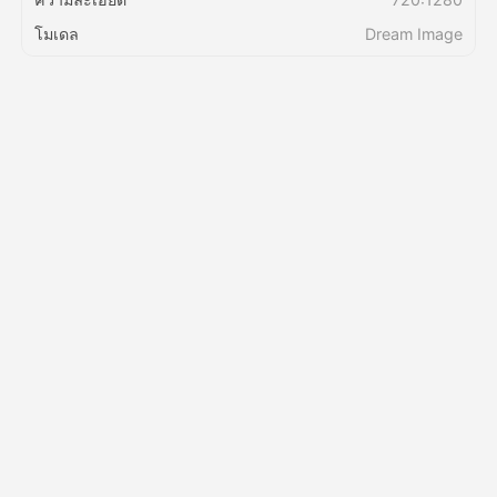
โมเดล
Dream Image
ราคา
API