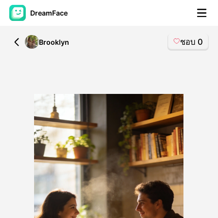
DreamFace
ชอบ
0
All
Brooklyn
เครื่องมือ AI
วิดีโออวัตาร์
▼
วิดีโอ AI
▼
รูปถ่าย
▼
เครื่องมืออื่น ๆ
▼
ดูทุกเครื่องมือ
เทมเพลต