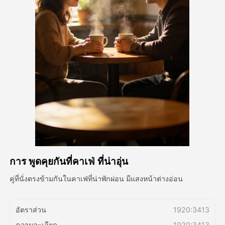
วิดีโออวัตาร์
▼
วิดีโอ AI
▼
รูปถ่าย
▼
เครื่องมืออื่น ๆ
▼
ดูเทมเพลตทั้งหมด
การ พูดคุยกันที่คาเฟ่ ที่น่าอุ่น
แกลเลอรี่
คู่ที่นั่งตรงข้ามกันในคาเฟ่ที่น่าพักผ่อน มีแสงหน้าต่างอ่อน
บล็อก
อัตราส่วน
1920:3413
ความละเอียด
1920:3413