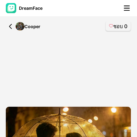
DreamFace
ชอบ
0
All
Cooper
เครื่องมือ AI
วิดีโออวัตาร์
▼
วิดีโอ AI
▼
รูปถ่าย
▼
เครื่องมืออื่น ๆ
▼
ดูทุกเครื่องมือ
เทมเพลต