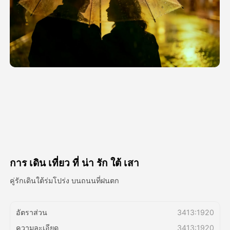
วิดีโออวัตาร์
▼
วิดีโอ AI
▼
รูปถ่าย
▼
เครื่องมืออื่น ๆ
▼
ดูเทมเพลตทั้งหมด
การ เดิน เที่ยว ที่ น่า รัก ใต้ เสา
แกลเลอรี่
คู่รักเดินใต้ร่มโปร่ง บนถนนที่ฝนตก
อัตราส่วน
3413:1920
บล็อก
ความละเอียด
3413:1920