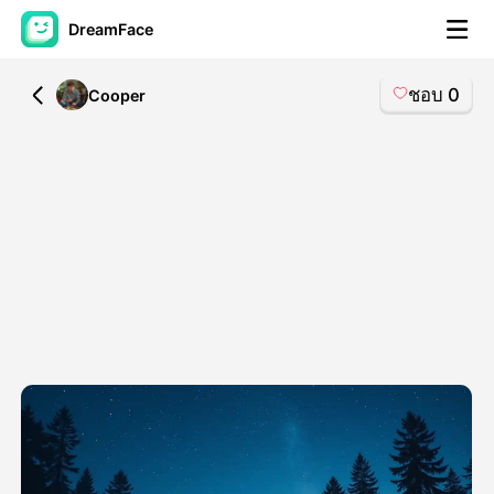
DreamFace
ชอบ
0
All
Cooper
เครื่องมือ AI
วิดีโออวัตาร์
▼
วิดีโอ AI
▼
รูปถ่าย
▼
เครื่องมืออื่น ๆ
▼
ดูทุกเครื่องมือ
เทมเพลต