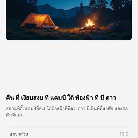
วิดีโออวัตาร์
▼
วิดีโอ AI
▼
รูปถ่าย
▼
เครื่องมืออื่น ๆ
▼
ดูเทมเพลตทั้งหมด
คืน ที่ เงียบสงบ ที่ แคมป์ ใต้ ท้องฟ้า ที่ มี ดาว
แกลเลอรี่
สถานที่ตั้งแคมป์ที่สงบใต้ท้องฟ้าที่มีดวงดาว มีเต็นท์ที่น่าพัก และรถ
คันที่นอน
บล็อก
อัตราส่วน
16:9