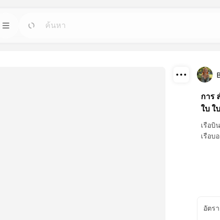
เทมเพลต
ไป
ไป
ที่สุดสำหรับอาวาตาร
เริ่มโครงการด้วยการออกแบบพร้อมใช้สำหรับ
ความต้องการใดๆ.
ดาวน์โหลด
การ ส
บล็อก
ไป
ไป
ใบ ใบ
ที่ยอดเยี่ยมที่
อ่านความคิดเห็น อัพเดต และเคล็ดลับเกี่ยวกับ
แชร์
เทคโนโลยีสร้างสรรค์ของ Dreamface AI.
เรือบ
เรือบ
API
ไป
ไป
ที่เหมาะกับความ
รวมฟังก์ชัน AI ของเราอย่างง่ายดายใน
งคุณ.
แอปพลิเคชันของคุณ.
อัตรา