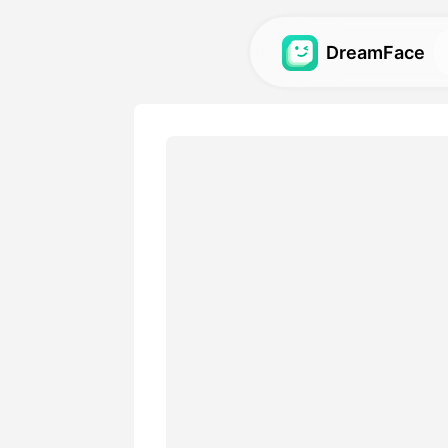
DreamFace
เครื่องมือ AI
สำรวจเครื่องมือ AI ที่ทรงพลัง
วิดีโอและภาพ.
แกลเลอรี่
ค้นพบและสร้างผลงานทางสายตา
สร้างด้วยเครื่องมือ AI ของเรา.
ราคา
เลือกแผนที่มีตัวเลือกยืดหยุ่น
ต้องการทางการสร้างสรรค์ขอ