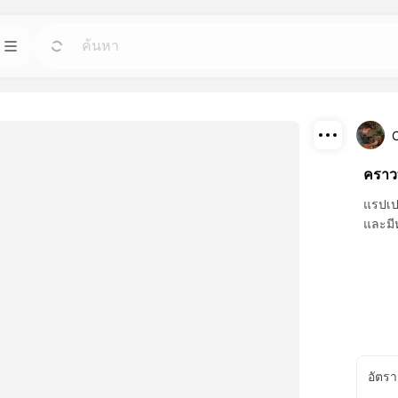
เทมเพลต
ไป
ไป
ที่สุดสำหรับอาวาตาร
เริ่มโครงการด้วยการออกแบบพร้อมใช้สำหรับ
ความต้องการใดๆ.
ดาวน์โหลด
คราว
บล็อก
ไป
ไป
ที่ยอดเยี่ยมที่
อ่านความคิดเห็น อัพเดต และเคล็ดลับเกี่ยวกับ
แชร์
แรปเปอ
เทคโนโลยีสร้างสรรค์ของ Dreamface AI.
และมี
API
ไป
ไป
ที่เหมาะกับความ
รวมฟังก์ชัน AI ของเราอย่างง่ายดายใน
งคุณ.
แอปพลิเคชันของคุณ.
อัตรา