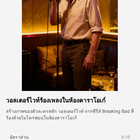
วิดีโออวัตาร์
▼
วิดีโอ AI
▼
รูปถ่าย
▼
เครื่องมืออื่น ๆ
▼
ดูเทมเพลตทั้งหมด
วอลเตอร์ไวท์ร้องเพลงในห้องคาราโอเก์
แกลเลอรี่
สร้างภาพของตัวละครหลัก วอลเตอร์ไวท์ จากซีรีส์ Breaking Bad ที่
ร้องด้วยไมโครฟอนในห้องคาราโอเก้
บล็อก
อัตราส่วน
9:16