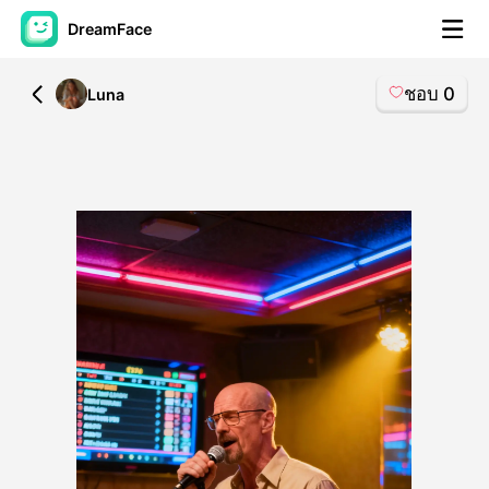
DreamFace
ชอบ
0
All
Luna
เครื่องมือ AI
วิดีโออวัตาร์
▼
วิดีโอ AI
▼
รูปถ่าย
▼
เครื่องมืออื่น ๆ
▼
ดูทุกเครื่องมือ
เทมเพลต