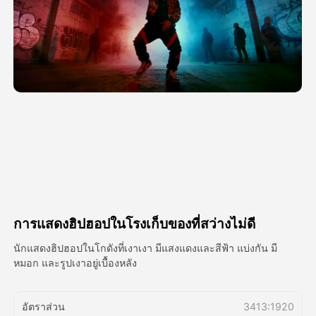
วิดีโออวัตาร์
▼
วิดีโอ AI
▼
รูปถ่าย
▼
เครื่องมืออื่น ๆ
▼
ดูเทมเพลตทั้งหมด
การแสดงฮิปฮอปในโรงเก็บของที่สว่างไม่ดี
แกลเลอรี่
นักแสดงฮิปฮอปในโกดังที่เงาเงา มีแสงแดงและสีฟ้า แบ่งกัน มี
หมอก และรูปเงาอยู่เบื้องหลัง
บล็อก
อัตราส่วน
3413:1920