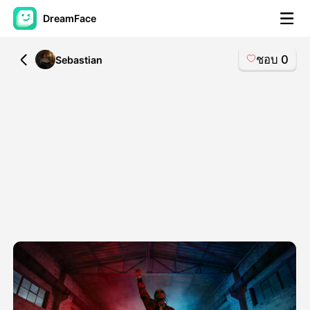
DreamFace
ชอบ
0
All
Sebastian
เครื่องมือ AI
วิดีโออวัตาร์
▼
วิดีโอ AI
▼
รูปถ่าย
▼
เครื่องมืออื่น ๆ
▼
ดูทุกเครื่องมือ
เทมเพลต