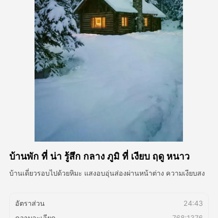
วิดีโออวัตาร์
▼
วิดีโอ AI
▼
รูปถ่าย
▼
เครื่องมืออื่น ๆ
▼
ดูเทมเพลตทั้งหมด
บ้านพัก ที่ น่า รู้สึก กลาง ภูมิ ที่ เงียบ ฤดู หนาว
แกลเลอรี่
บ้านเดี่ยวรอบไปด้วยหิมะ แสงอบอุ่นส่องผ่านหน้าต่าง ความเงียบสง
บล็อก
อัตราส่วน
24:43
ความละเอียด
768:1376