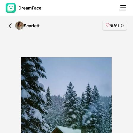
DreamFace
ชอบ
0
All
Scarlett
เครื่องมือ AI
วิดีโออวัตาร์
▼
วิดีโอ AI
▼
รูปถ่าย
▼
เครื่องมืออื่น ๆ
▼
ดูทุกเครื่องมือ
เทมเพลต